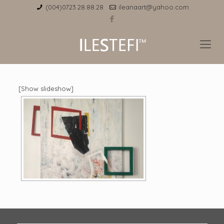
(004)0723.28.88.28
ileanaart@yahoo.com
[Show slideshow]