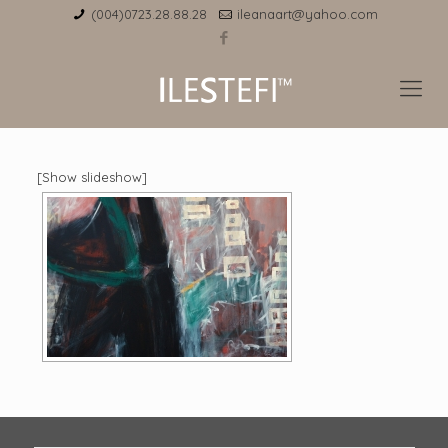
(004)0723.28.88.28
ileanaart@yahoo.com
[Show slideshow]