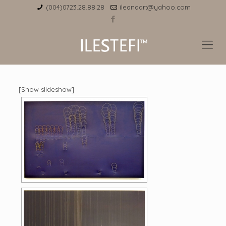
(004)0723.28.88.28
ileanaart@yahoo.com
[Show slideshow]