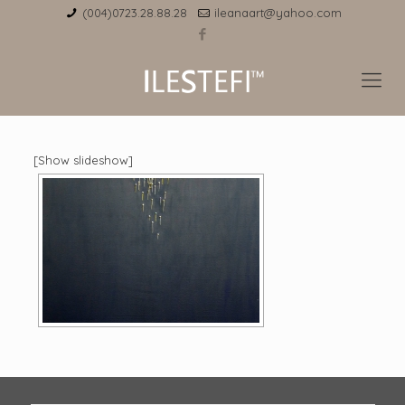
(004)0723.28.88.28
ileanaart@yahoo.com
[Show slideshow]