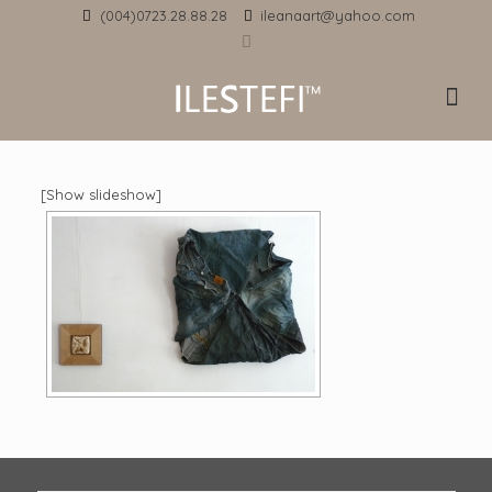
(004)0723.28.88.28
ileanaart@yahoo.com
[Show slideshow]